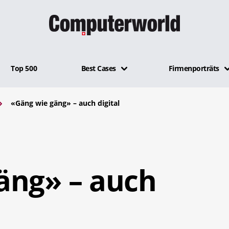
Top 500
Best Cases
Firmenporträts
«Gäng wie gäng» – auch digital
.
äng» – auch