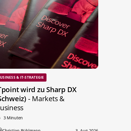
USINESS & IT-STRATEGIE
Tpoint wird zu Sharp DX
Schweiz)
- Markets &
usiness
3 Minuten
Christian Bühlmann
3. Aug 2026