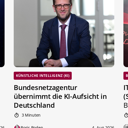
KÜNSTLICHE INTELLIGENZ (KI)
B
Bundesnetzagentur
I
übernimmt die KI-Aufsicht in
(
Deutschland
B
3 Minuten
026
Boris Boden
4. Aug 2026