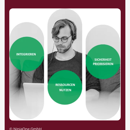
©
NinjaOne GmbH