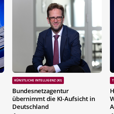
KÜNSTLICHE INTELLIGENZ (KI)
T
Bundesnetzagentur
H
übernimmt die KI-Aufsicht in
W
Deutschland
A