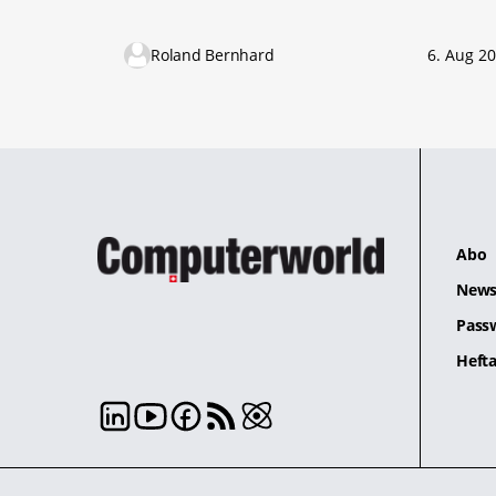
Roland Bernhard
6. Aug 2
Abo
News
Pass
Hefta